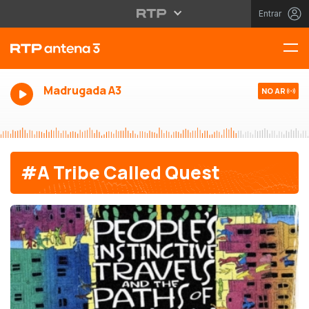
Entrar
Madrugada A3
NO AR
#A Tribe Called Quest