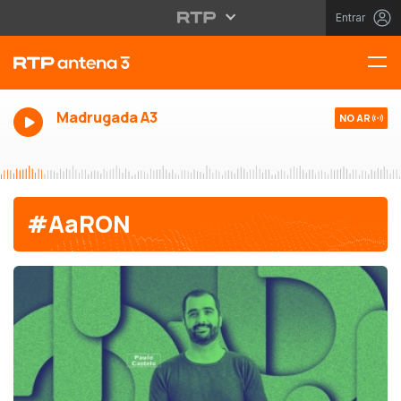
Entrar
Madrugada A3
NO AR
#AaRON