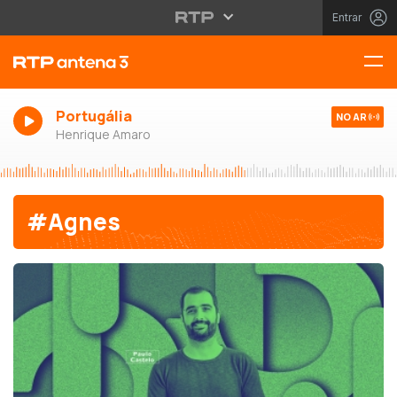
Entrar
Portugália
NO AR
Henrique Amaro
#Agnes