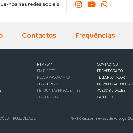
ue-nos nas redes sociais
o
Contactos
Frequências
RTP PLAY
CONTACTOS
EM DIRETO
PROVEDORA DO
REVER PROGRAMAS
TELESPECTADOR
CONCURSOS
PROVEDORA DO OUVI
S
PERGUNTAS FREQUENTES
ACESSIBILIDADES
CONTACTOS
SATÉLITES
IÇÕES
PUBLICIDADE
© RTP, Rádio e Televisão de Portugal 2
|