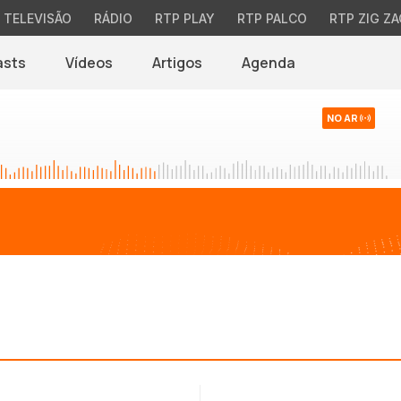
TELEVISÃO
RÁDIO
RTP PLAY
RTP PALCO
RTP ZIG ZA
asts
Vídeos
Artigos
Agenda
NO AR