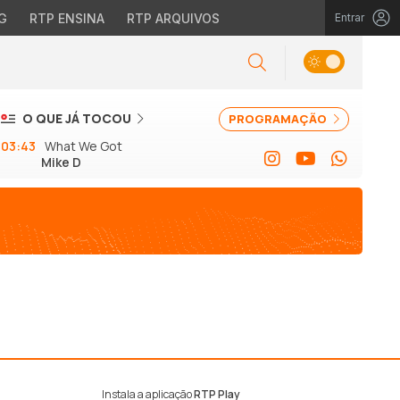
G
RTP ENSINA
RTP ARQUIVOS
Entrar
O QUE JÁ TOCOU
PROGRAMAÇÃO
03:43
What We Got
Mike D
Instala a aplicação
RTP Play