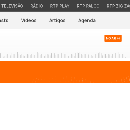
TELEVISÃO
RÁDIO
RTP PLAY
RTP PALCO
RTP ZIG ZA
asts
Vídeos
Artigos
Agenda
NO AR