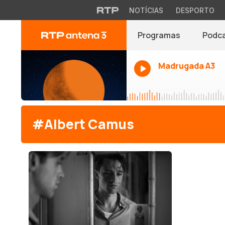
NOTÍCIAS
DESPORTO
Programas
Podc
Madrugada A3
#Albert Camus