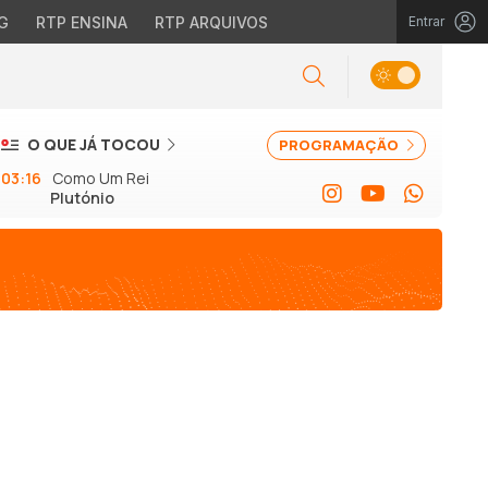
G
RTP ENSINA
RTP ARQUIVOS
Entrar
O QUE JÁ TOCOU
PROGRAMAÇÃO
03:16
Como Um Rei
Plutónio