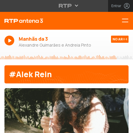
Entrar
Manhãs da 3
NO AR
Alexandre Guimarães e Andreia Pinto
#Alek Rein