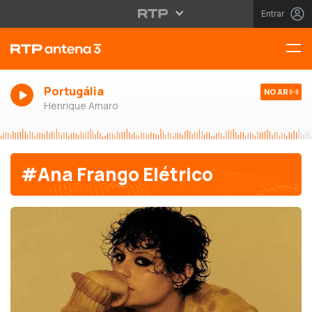
Entrar
Portugália
NO AR
Henrique Amaro
#Ana Frango Elétrico