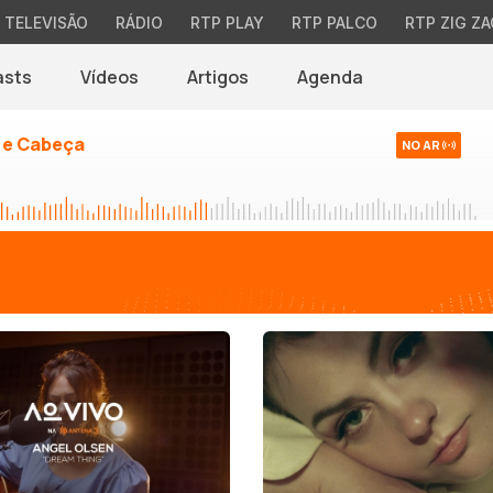
TELEVISÃO
RÁDIO
RTP PLAY
RTP PALCO
RTP ZIG ZA
asts
Vídeos
Artigos
Agenda
 e Cabeça
NO AR