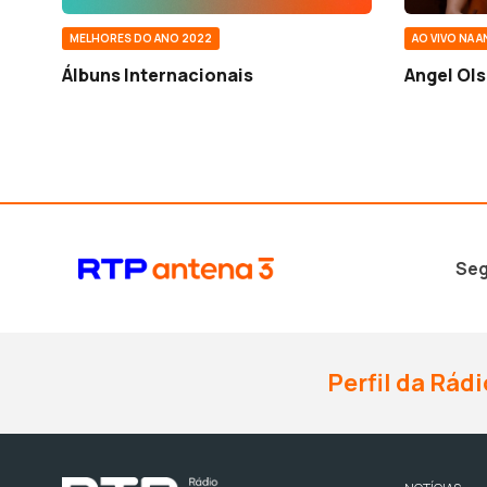
MELHORES DO ANO 2022
AO VIVO NA A
Álbuns Internacionais
Angel Ol
Seg
Perfil da Rádi