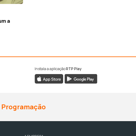
um a
Instala a aplicação
RTP Play
Programação