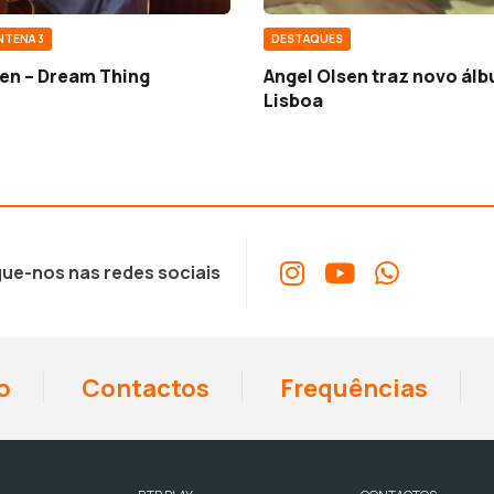
NTENA 3
DESTAQUES
sen – Dream Thing
Angel Olsen traz novo álb
Lisboa
ue-nos nas redes sociais
o
Contactos
Frequências