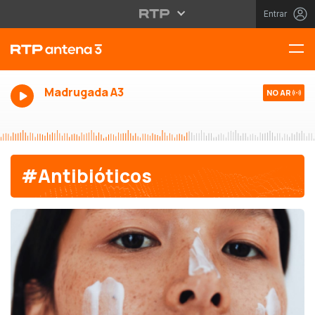
Entrar
Madrugada A3
NO AR
#Antibióticos