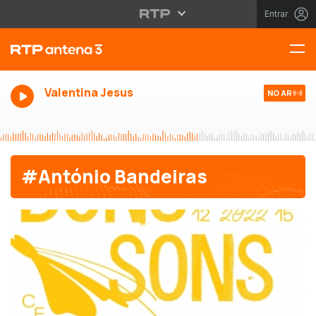
Entrar
Valentina Jesus
NO AR
#António Bandeiras