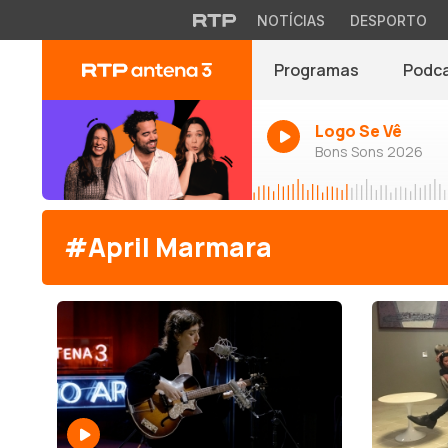
NOTÍCIAS
DESPORTO
Programas
Podc
Logo Se Vê
Bons Sons 2026
#April Marmara