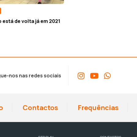
 está de volta já em 2021
ue-nos nas redes sociais
o
Contactos
Frequências