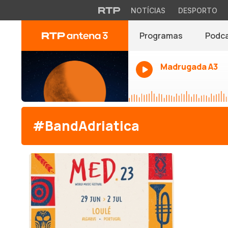
NOTÍCIAS
DESPORTO
Programas
Podc
Madrugada A3
#BandAdriatica