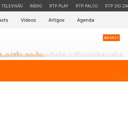
TELEVISÃO
RÁDIO
RTP PLAY
RTP PALCO
RTP ZIG ZA
asts
Vídeos
Artigos
Agenda
NO AR