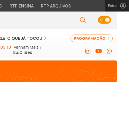
G
RTP ENSINA
RTP ARQUIVOS
Entrar
O QUE JÁ TOCOU
PROGRAMAÇÃO
05:10
Venham Mais 7
Eu.Clides