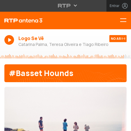
Entrar
Logo Se Vê
NO AR
Catarina Palma, Teresa Oliveira e Tiago Ribeiro
#Basset Hounds