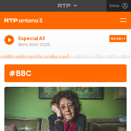
Entrar
Especial A3
NO AR
Bons Sons 2026
#BBC