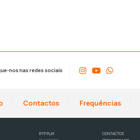
ue-nos nas redes sociais
o
Contactos
Frequências
RTP PLAY
CONTACTOS