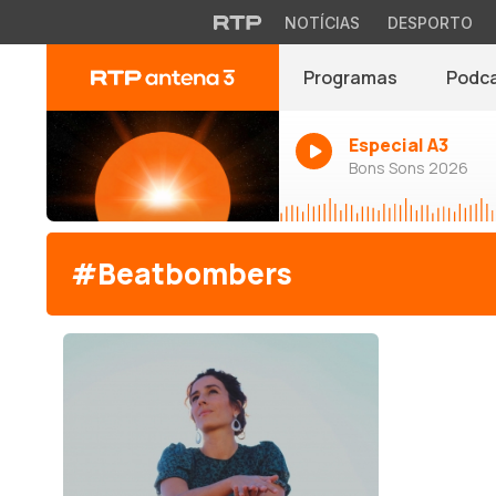
NOTÍCIAS
DESPORTO
Programas
Podc
Especial A3
Bons Sons 2026
#Beatbombers