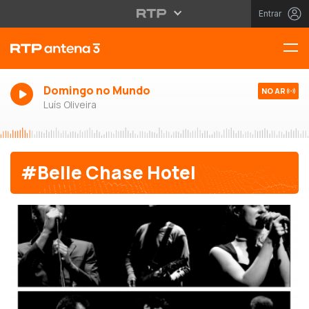
Entrar
Domingo no Mundo
NO AR
Luís Oliveira
#Belle Chase Hotel