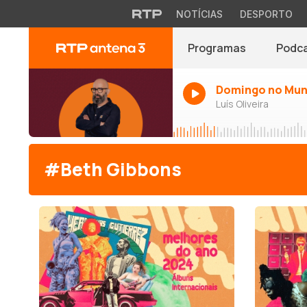
NOTÍCIAS
DESPORTO
Programas
Podc
Domingo no Mu
Luís Oliveira
#Beth Gibbons