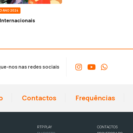
O ANO 2024
Internacionais
ue-nos nas redes sociais
o
Contactos
Frequências
RTP PLAY
CONTACTOS