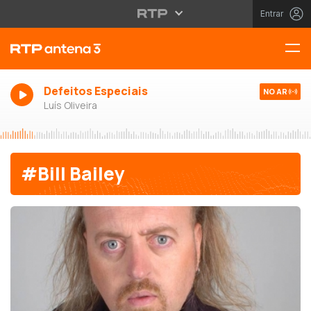
Entrar
Defeitos Especiais
NO AR
Luís Oliveira
#Bill Bailey