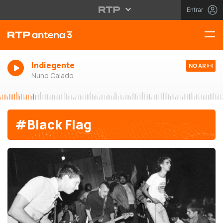
Entrar
Indiegente
NO AR
Nuno Calado
#Black Flag