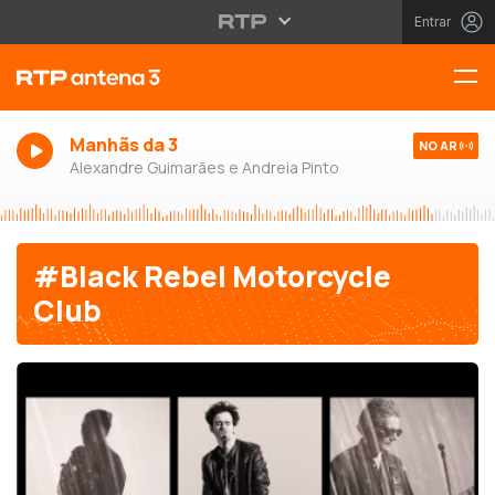
Entrar
Manhãs da 3
NO AR
Alexandre Guimarães e Andreia Pinto
#Black Rebel Motorcycle
Club