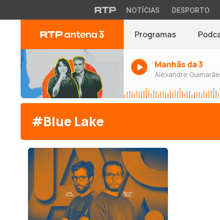
NOTÍCIAS
DESPORTO
Programas
Podc
Manhãs da 3
Alexandre Guimarães
#Blue Lake