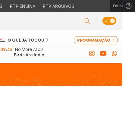
G
RTP ENSINA
RTP ARQUIVOS
Entrar
O QUE JÁ TOCOU
PROGRAMAÇÃO
09:35
No More Alibis
Birds Are Indie