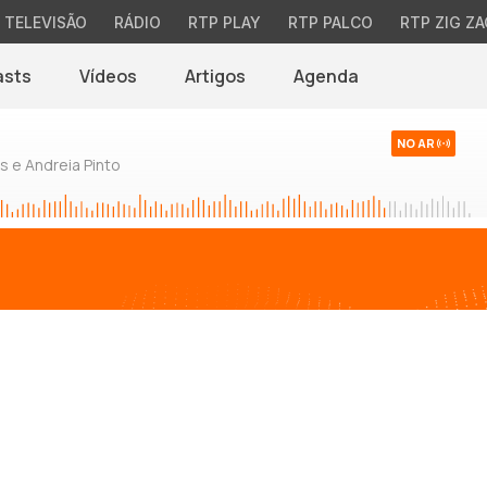
TELEVISÃO
RÁDIO
RTP PLAY
RTP PALCO
RTP ZIG ZA
asts
Vídeos
Artigos
Agenda
NO AR
 e Andreia Pinto