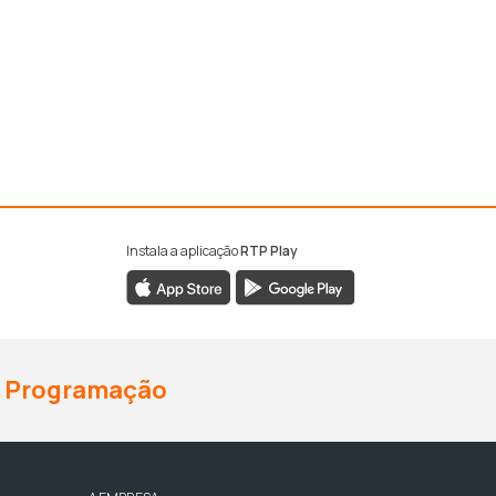
Instala a aplicação
RTP Play
Programação