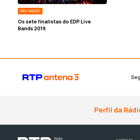
DESTAQUES
Os sete finalistas do EDP Live
Bands 2019
Seg
Perfil da Rádi