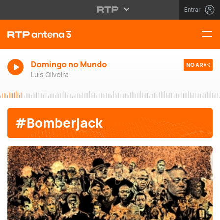
Entrar
Domingo no Mundo
NO AR
Luís Oliveira
#Bomberjack