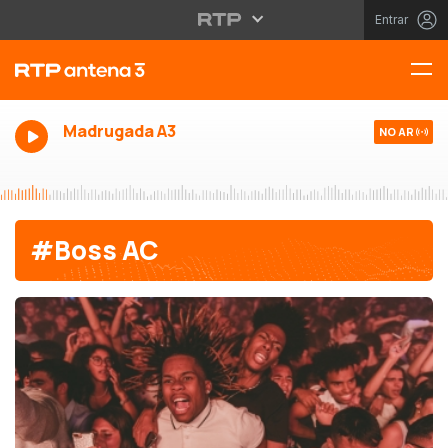
Entrar
Madrugada A3
NO AR
#Boss AC