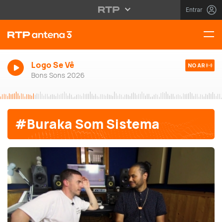
Entrar
Logo Se Vê
NO AR
Bons Sons 2026
#Buraka Som Sistema