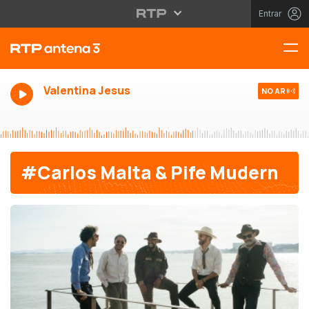
Entrar
Valentina Jesus
NO AR
#Carlos Malta & Pife Mudern