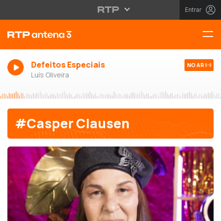
Entrar
Defeitos Especiais
NO AR
Luís Oliveira
#Casper Clausen