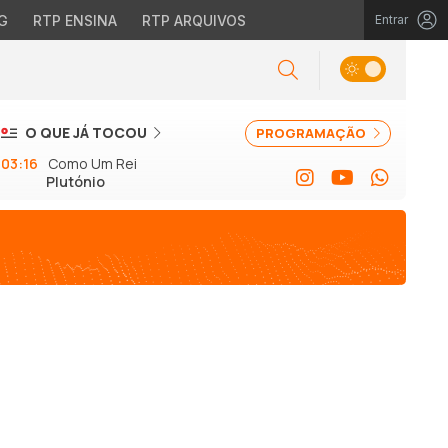
G
RTP ENSINA
RTP ARQUIVOS
Entrar
O QUE JÁ TOCOU
PROGRAMAÇÃO
03:16
Como Um Rei
Plutónio