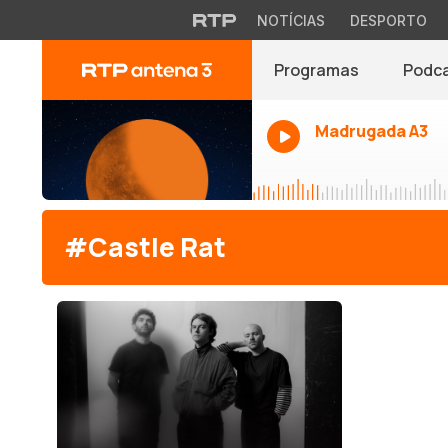
NOTÍCIAS
DESPORTO
Programas
Podc
Madrugada A3
#Castle Rat