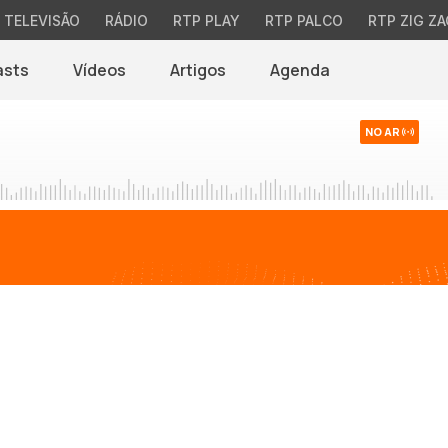
TELEVISÃO
RÁDIO
RTP PLAY
RTP PALCO
RTP ZIG ZA
asts
Vídeos
Artigos
Agenda
NO AR