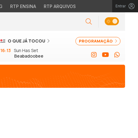
G
RTP ENSINA
RTP ARQUIVOS
Entrar
O QUE JÁ TOCOU
PROGRAMAÇÃO
16:13
Sun Has Set
Beabadoobee