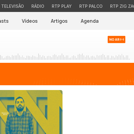
TELEVISÃO
RÁDIO
RTP PLAY
RTP PALCO
RTP ZIG ZA
asts
Vídeos
Artigos
Agenda
NO AR