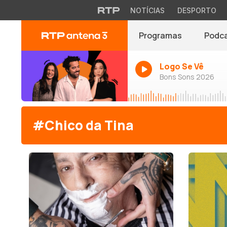
NOTÍCIAS
DESPORTO
Programas
Podc
Logo Se Vê
Bons Sons 2026
#Chico da Tina