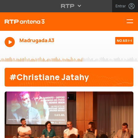
Entrar
Madrugada A3
NO AR
#Christiane Jatahy