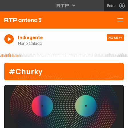
Entrar
Indiegente
NO AR
Nuno Calado
#Churky