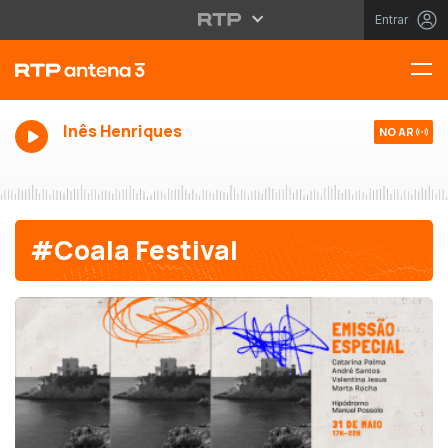
Entrar
Inês Henriques
NO AR
#Coala Festival