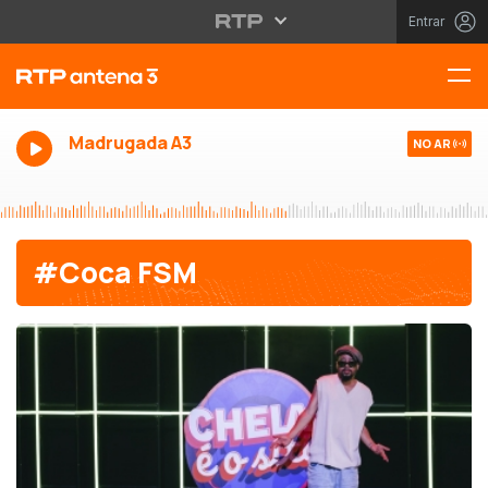
Entrar
Madrugada A3
NO AR
#Coca FSM