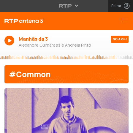
Entrar
Manhãs da 3
NO AR
Alexandre Guimarães e Andreia Pinto
#Common