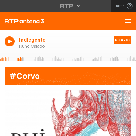
Entrar
Indiegente
NO AR
Nuno Calado
#Corvo