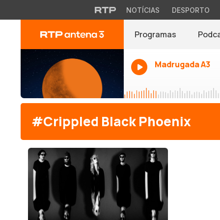
NOTÍCIAS
DESPORTO
Programas
Podc
Madrugada A3
#Crippled Black Phoenix