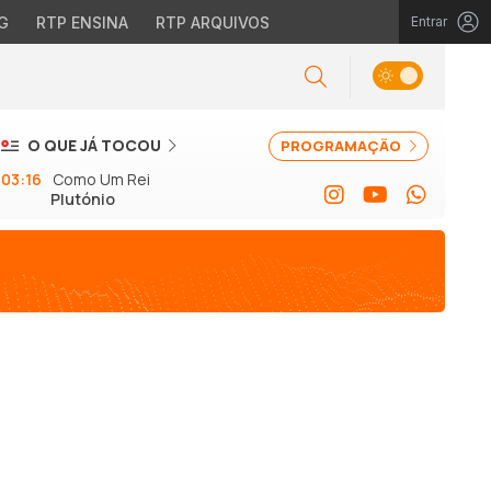
G
RTP ENSINA
RTP ARQUIVOS
Entrar
O QUE JÁ TOCOU
PROGRAMAÇÃO
03:16
Como Um Rei
Plutónio