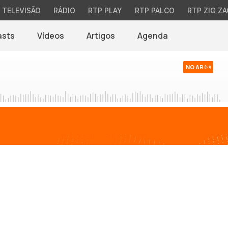
TELEVISÃO
RÁDIO
RTP PLAY
RTP PALCO
RTP ZIG ZA
asts
Vídeos
Artigos
Agenda
NO AR