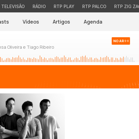
TELEVISÃO
RÁDIO
RTP PLAY
RTP PALCO
RTP ZIG ZA
asts
Vídeos
Artigos
Agenda
NO AR
sa Oliveira e Tiago Ribeiro