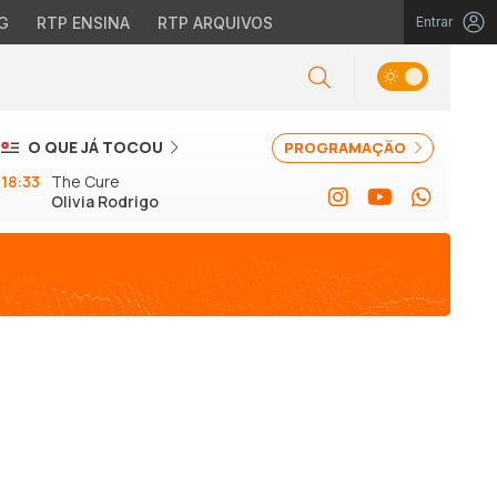
G
RTP ENSINA
RTP ARQUIVOS
Entrar
O QUE JÁ TOCOU
PROGRAMAÇÃO
18:33
The Cure
Olivia Rodrigo