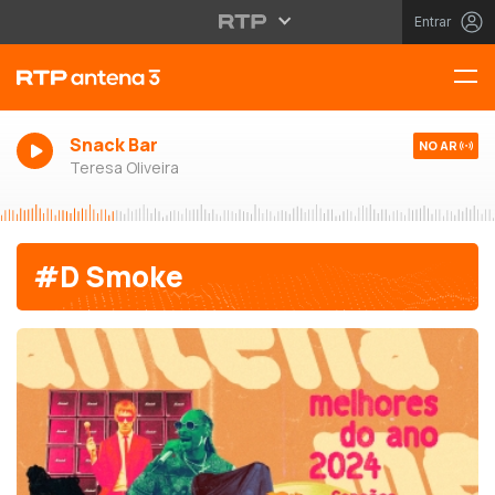
Entrar
Snack Bar
NO AR
Teresa Oliveira
#D Smoke