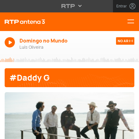
Entrar
Domingo no Mundo
NO AR
Luís Oliveira
#Daddy G