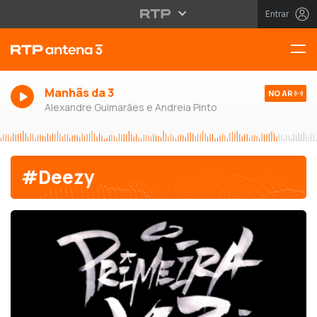
Entrar
Manhãs da 3
NO AR
Alexandre Guimarães e Andreia Pinto
#Deezy