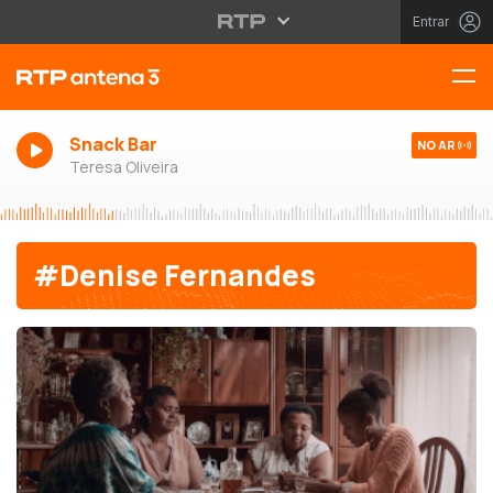
Entrar
Snack Bar
NO AR
Teresa Oliveira
#Denise Fernandes