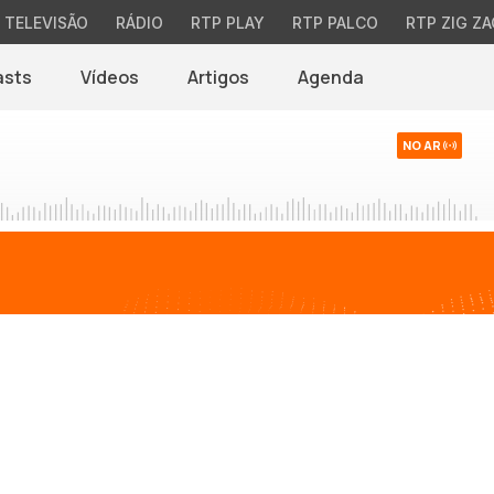
TELEVISÃO
RÁDIO
RTP PLAY
RTP PALCO
RTP ZIG ZA
asts
Vídeos
Artigos
Agenda
NO AR