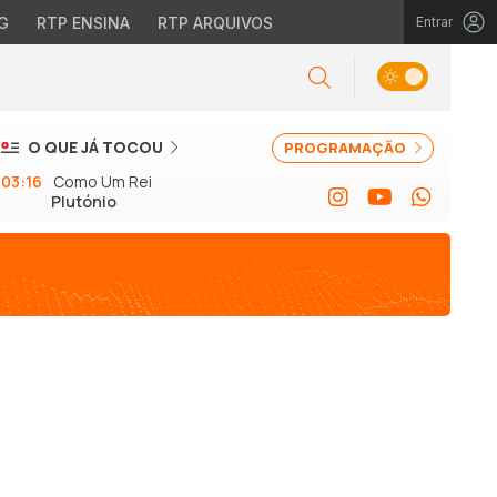
G
RTP ENSINA
RTP ARQUIVOS
Entrar
O QUE JÁ TOCOU
PROGRAMAÇÃO
03:16
Como Um Rei
Plutónio