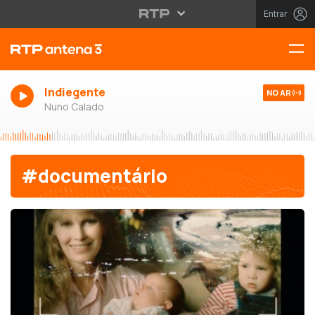
Entrar
Indiegente
NO AR
Nuno Calado
#documentário