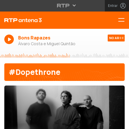
Entrar
Bons Rapazes
NO AR
Álvaro Costa e Miguel Quintão
#Dopethrone