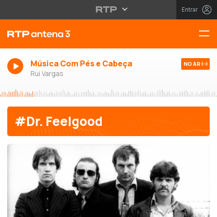
Entrar
Música Com Pés e Cabeça
NO AR
Rui Vargas
#Dr. Feelgood