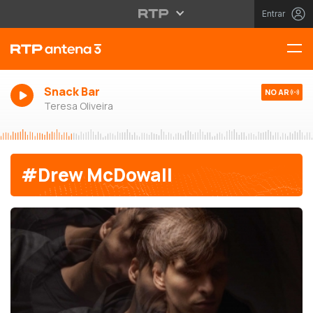
Entrar
Snack Bar
NO AR
Teresa Oliveira
#Drew McDowall