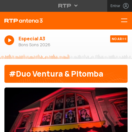
Entrar
Especial A3
NO AR
Bons Sons 2026
#Duo Ventura & Pitomba