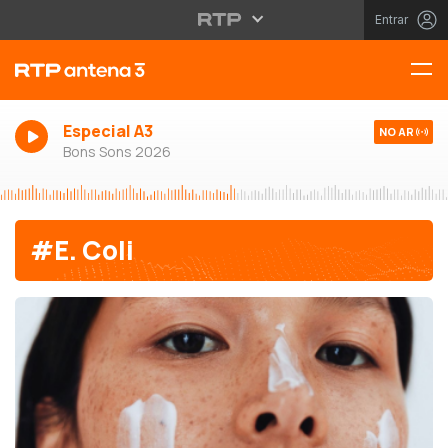
Entrar
Especial A3
NO AR
Bons Sons 2026
#E. Coli