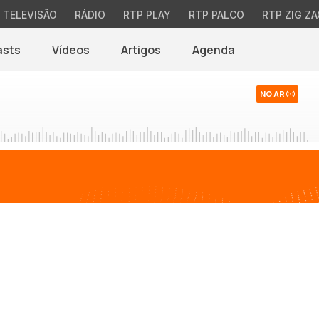
TELEVISÃO
RÁDIO
RTP PLAY
RTP PALCO
RTP ZIG ZA
asts
Vídeos
Artigos
Agenda
NO AR