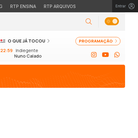
G
RTP ENSINA
RTP ARQUIVOS
Entrar
O QUE JÁ TOCOU
PROGRAMAÇÃO
22:59
Indiegente
Nuno Calado