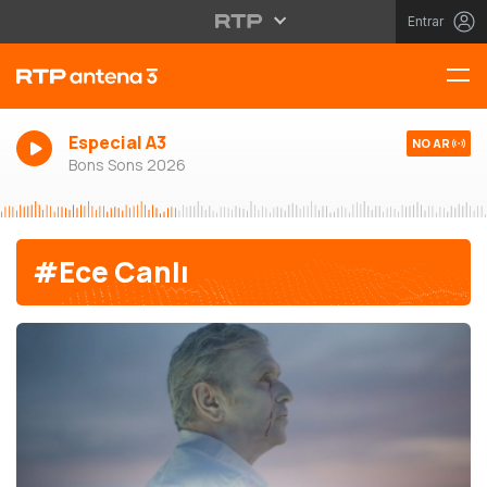
Entrar
Especial A3
NO AR
Bons Sons 2026
#Ece Canlı